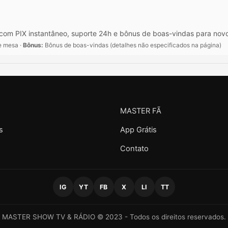
 com PIX instantâneo, suporte 24h e bônus de boas-vindas para nov
de mesa ·
Bônus:
Bônus de boas-vindas (detalhes não especificados na página)
MASTER FÃ
s
App Grátis
Contato
IG
YT
FB
X
LI
TT
MASTER SHOW TV & RÁDIO © 2023 - Todos os direitos reservados.