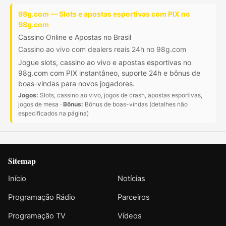
98g.com — Slots e apostas esportivas com PIX no
98g.com
Cassino Online e Apostas no Brasil
Cassino ao vivo com dealers reais 24h no 98g.com
Jogue slots, cassino ao vivo e apostas esportivas no
98g.com com PIX instantâneo, suporte 24h e bônus de
boas-vindas para novos jogadores.
Jogos:
Slots, cassino ao vivo, jogos de crash, apostas esportivas,
jogos de mesa ·
Bônus:
Bônus de boas-vindas (detalhes não
especificados na página)
Sitemap
Início
Notícias
Programação Rádio
Parceiros
Programação TV
Vídeos