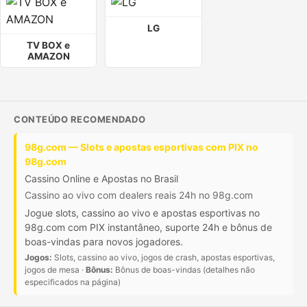
LG
TV BOX e
AMAZON
CONTEÚDO RECOMENDADO
98g.com — Slots e apostas esportivas com PIX no
98g.com
Cassino Online e Apostas no Brasil
Cassino ao vivo com dealers reais 24h no 98g.com
Jogue slots, cassino ao vivo e apostas esportivas no
98g.com com PIX instantâneo, suporte 24h e bônus de
boas-vindas para novos jogadores.
Jogos:
Slots, cassino ao vivo, jogos de crash, apostas esportivas,
jogos de mesa ·
Bônus:
Bônus de boas-vindas (detalhes não
especificados na página)