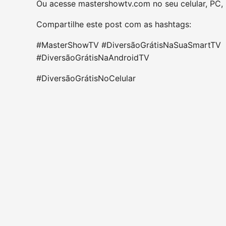
Ou acesse mastershowtv.com no seu celular, PC, l
Compartilhe este post com as hashtags:
#MasterShowTV #DiversãoGrátisNaSuaSmartTV
#DiversãoGrátisNaAndroidTV
#DiversãoGrátisNoCelular