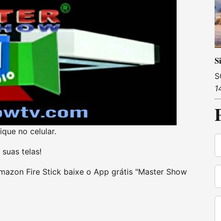
S
S
1
ique no celular.
suas telas!
azon Fire Stick baixe o App grátis "Master Show