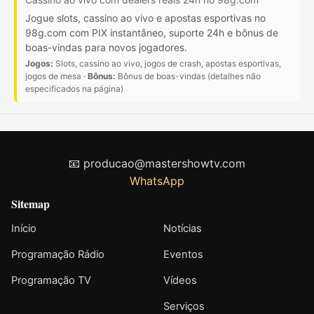
Jogue slots, cassino ao vivo e apostas esportivas no
98g.com com PIX instantâneo, suporte 24h e bônus de
boas-vindas para novos jogadores.
Jogos:
Slots, cassino ao vivo, jogos de crash, apostas esportivas,
jogos de mesa ·
Bônus:
Bônus de boas-vindas (detalhes não
especificados na página)
📧
producao@mastershowtv.com
WhatsApp
Sitemap
Início
Notícias
Programação Rádio
Eventos
Programação TV
Vídeos
Serviços