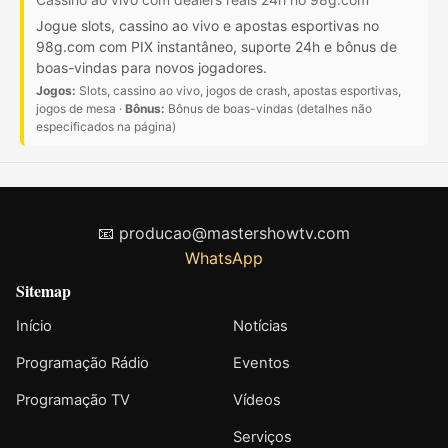
Jogue slots, cassino ao vivo e apostas esportivas no
98g.com com PIX instantâneo, suporte 24h e bônus de
boas-vindas para novos jogadores.
Jogos:
Slots, cassino ao vivo, jogos de crash, apostas esportivas,
jogos de mesa ·
Bônus:
Bônus de boas-vindas (detalhes não
especificados na página)
📧
producao@mastershowtv.com
WhatsApp
Sitemap
Início
Notícias
Programação Rádio
Eventos
Programação TV
Vídeos
Serviços