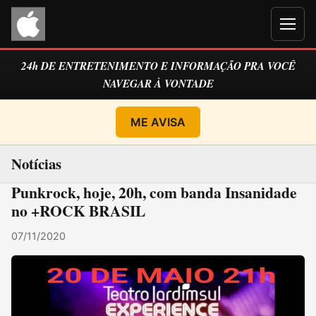
Men
24h DE ENTRETENIMENTO E INFORMAÇÃO PRA VOCÊ
NAVEGAR À VONTADE
ME AVISA
Notícias
Punkrock, hoje, 20h, com banda Insanidade
no +ROCK BRASIL
07/11/2020