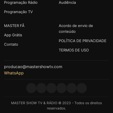
Programação Rádio
Audiência
Programação TV
MASTER FÃ
Acordo de envio de
conteúdo
App Grátis
POLÍTICA DE PRIVACIDADE
Contato
TERMOS DE USO
producao@mastershowtv.com
WhatsApp
MASTER SHOW TV & RÁDIO © 2023 - Todos os direitos
reservados.