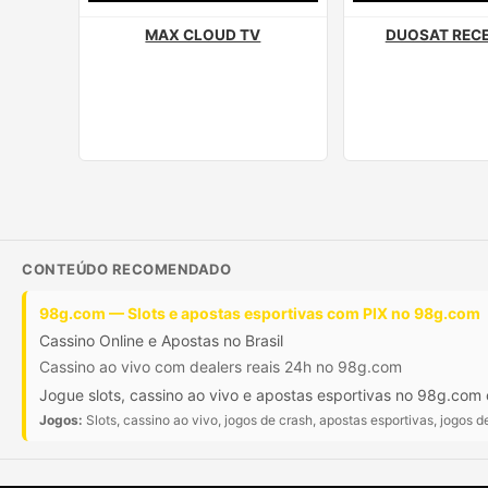
MAX CLOUD TV
DUOSAT REC
CONTEÚDO RECOMENDADO
98g.com — Slots e apostas esportivas com PIX no 98g.com
Cassino Online e Apostas no Brasil
Cassino ao vivo com dealers reais 24h no 98g.com
Jogue slots, cassino ao vivo e apostas esportivas no 98g.com
Jogos:
Slots, cassino ao vivo, jogos de crash, apostas esportivas, jogos 