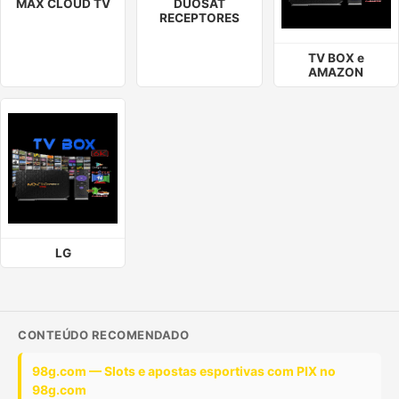
MAX CLOUD TV
DUOSAT
RECEPTORES
TV BOX e
AMAZON
LG
CONTEÚDO RECOMENDADO
98g.com — Slots e apostas esportivas com PIX no
98g.com