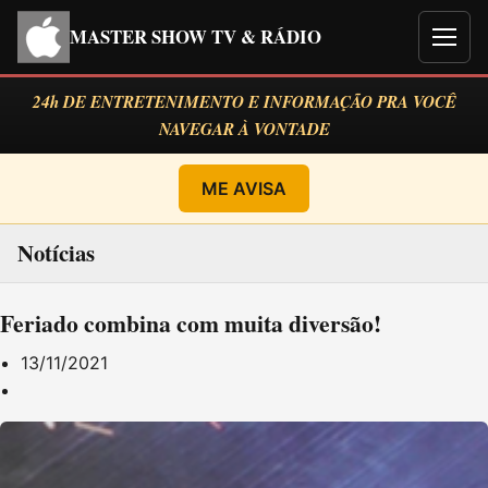
MASTER SHOW TV & RÁDIO
Men
24h DE ENTRETENIMENTO E INFORMAÇÃO PRA VOCÊ
NAVEGAR À VONTADE
ME AVISA
Notícias
Feriado combina com muita diversão!
13/11/2021