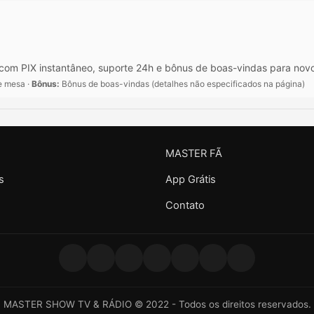
 com PIX instantâneo, suporte 24h e bônus de boas-vindas para nov
de mesa ·
Bônus:
Bônus de boas-vindas (detalhes não especificados na página)
MASTER FÃ
s
App Grátis
Contato
MASTER SHOW TV & RÁDIO © 2022 - Todos os direitos reservados.