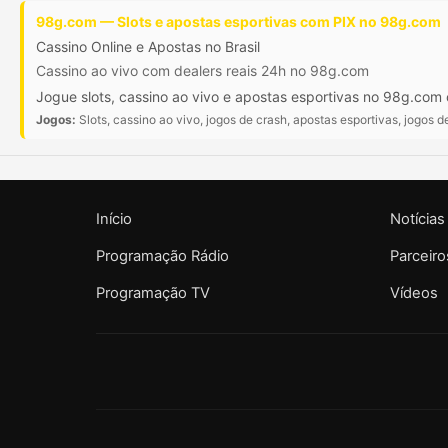
98g.com — Slots e apostas esportivas com PIX no 98g.com
Cassino Online e Apostas no Brasil
Cassino ao vivo com dealers reais 24h no 98g.com
Jogue slots, cassino ao vivo e apostas esportivas no 98g.com
Jogos:
Slots, cassino ao vivo, jogos de crash, apostas esportivas, jogos 
Início
Notícias
Programação Rádio
Parceiro
Programação TV
Vídeos