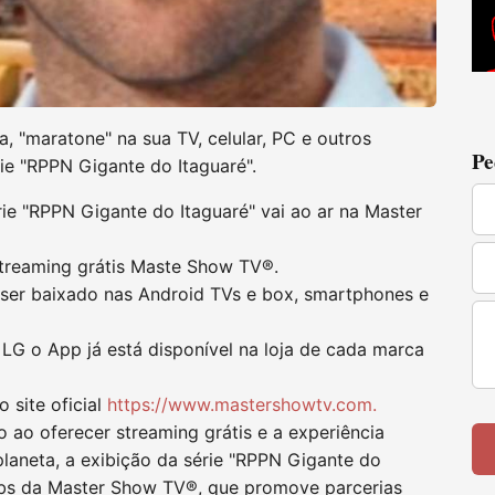
 "maratone" na sua TV, celular, PC e outros
Pe
rie "RPPN Gigante do Itaguaré".
rie "RPPN Gigante do Itaguaré" vai ao ar na Master
treaming grátis Maste Show TV®.
ser baixado nas Android TVs e box, smartphones e
G o App já está disponível na loja de cada marca
 site oficial
https://www.mastershowtv.com.
 ao oferecer streaming grátis e a experiência
planeta, a exibição da série "RPPN Gigante do
labs da Master Show TV®, que promove parcerias