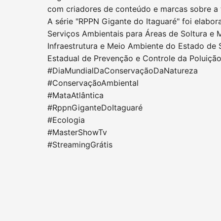
com criadores de conteúdo e marcas sobre a 
A série "RPPN Gigante do Itaguaré" foi elabo
Serviços Ambientais para Áreas de Soltura e 
Infraestrutura e Meio Ambiente do Estado de 
Estadual de Prevenção e Controle da Poluiçã
#DiaMundialDaConservaçãoDaNatureza
#ConservaçãoAmbiental
#MataAtlântica
#RppnGiganteDoItaguaré
#Ecologia
#MasterShowTv
#StreamingGrátis