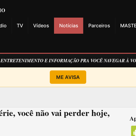
IO
dio
TV
Vídeos
Notícias
Parceiros
MASTE
E ENTRETENIMENTO E INFORMAÇÃO PRA VOCÊ NAVEGAR À V
ME AVISA
rie, você não vai perder hoje,
Ap