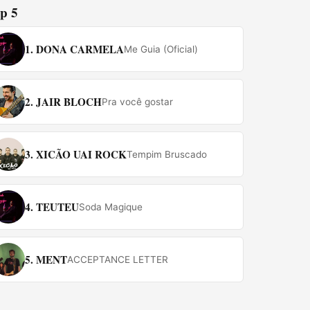
p 5
1.
DONA CARMELA
Me Guia (Oficial)
2.
JAIR BLOCH
Pra você gostar
3.
XICÃO UAI ROCK
Tempim Bruscado
4.
TEUTEU
Soda Magique
5.
MENT
ACCEPTANCE LETTER