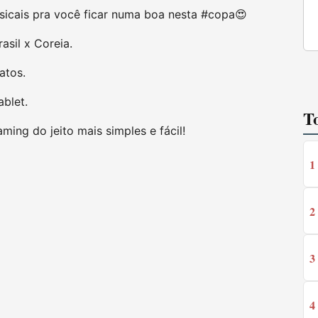
sicais pra você ficar numa boa nesta #copa😍
sil x Coreia.
atos.
blet.
T
ming do jeito mais simples e fácil!
1
2
3
4