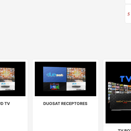
5
D TV
DUOSAT RECEPTORES
TV BO