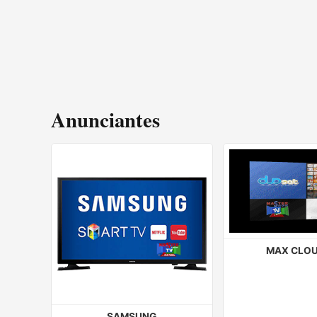
Anunciantes
MAX CLOU
SAMSUNG