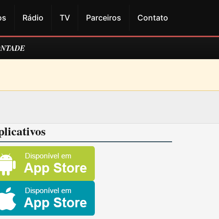
os
Rádio
TV
Parceiros
Contato
ONTADE
licativos