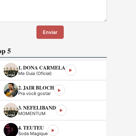
Enviar
op 5
1.
DONA CARMELA
Me Guia (Oficial)
2.
JAIR BLOCH
Pra você gostar
3.
NEFELIBAND
MOMENTUM
4.
TEUTEU
Soda Magique