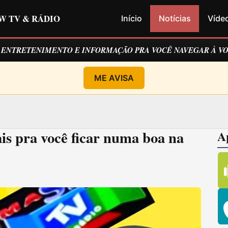
W TV & RÁDIO
Início
Notícias
Víde
E ENTRETENIMENTO E INFORMAÇÃO PRA VOCÊ NAVEGAR À V
ME AVISA
is pra você ficar numa boa na
Ap