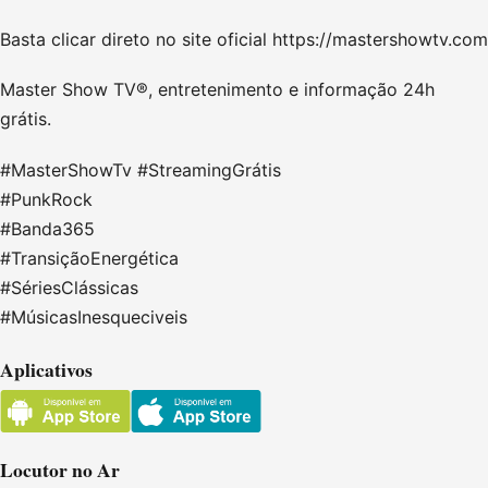
Basta clicar direto no site oficial https://mastershowtv.com
Master Show TV®, entretenimento e informação 24h
grátis.
#MasterShowTv #StreamingGrátis
#PunkRock
#Banda365
#TransiçãoEnergética
#SériesClássicas
#MúsicasInesqueciveis
Aplicativos
Locutor no Ar