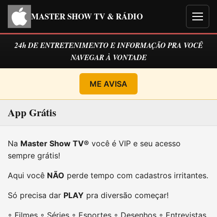
MASTER SHOW TV & RÁDIO
Men
24h DE ENTRETENIMENTO E INFORMAÇÃO PRA VOCÊ
NAVEGAR À VONTADE
ME AVISA
App Grátis
Na
Master Show TV®
você é VIP e seu acesso
sempre grátis!
Aqui você
NÃO
perde tempo com cadastros irritantes.
Só precisa dar
PLAY
pra diversão começar!
◦ Filmes ◦ Séries ◦ Esportes ◦ Desenhos ◦ Entrevistas