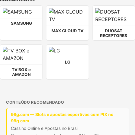
SAMSUNG
MAX CLOUD TV
DUOSAT
RECEPTORES
LG
TV BOX e
AMAZON
CONTEÚDO RECOMENDADO
98g.com — Slots e apostas esportivas com PIX no
98g.com
Cassino Online e Apostas no Brasil