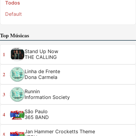
Todos
Default
Top Músicas
Stand Up Now
1
THE CALLING
Linha de Frente
2
Dona Carmela
Runnin
3
Information Society
São Paulo
4
365 BAND
Jan Hammer Crocketts Theme
5