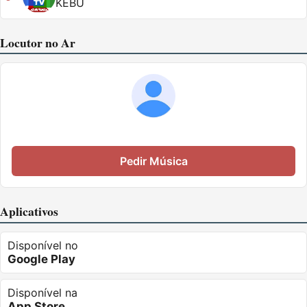
KEBU
Locutor no Ar
Pedir Música
Aplicativos
Disponível no
Google Play
Disponível na
App Store