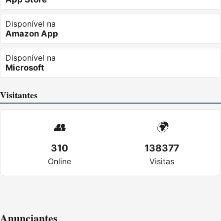
Disponível na
Amazon App
Disponível na
Microsoft
Visitantes
310
138377
Online
Visitas
Anunciantes