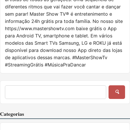
diferentes ritmos que vai fazer você cantar e dançar
sem parar! Master Show TV® é entretenimento e
informação 24h grátis pra toda família. No nosso site
https://www.mastershowtv.com baixe grátis o App
para Android TV, smartphone e tablet. Em vários
modelos das Smart TVs Samsung, LG e ROKU já está
disponível para download nosso App direto das lojas
de aplicativos dessas marcas. #MasterShowTv
#StreamingGrátis #MúsicaPraDancar
Categorias