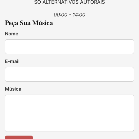
SÓ ALTERNATIVOS AUTORAIS
00:00 - 14:00
Peça Sua Música
Nome
E-mail
Música