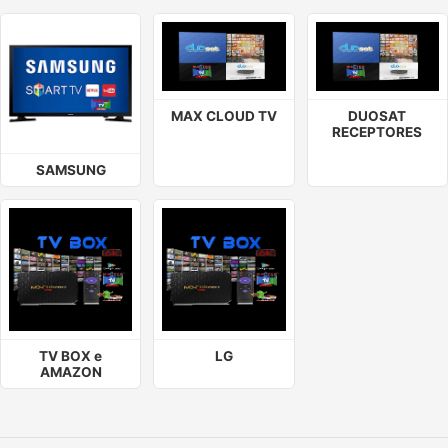
MAX CLOUD TV
DUOSAT
RECEPTORES
SAMSUNG
TV BOX e
LG
AMAZON