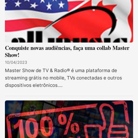
Conquiste novas audiências, faça uma collab Master
Show!
10/04/2023
Master Show de TV & Radio® é uma plataforma de
streaming grátis no mobile, TVs conectadas e outros
dispositivos eletrônicos....