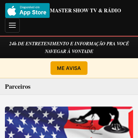
MASTER SHOW TV & RÁDIO
Menu
24h DE ENTRETENIMENTO E INFORMAÇÃO PRA VOCÊ
NAVEGAR À VONTADE
ME AVISA
Parceiros