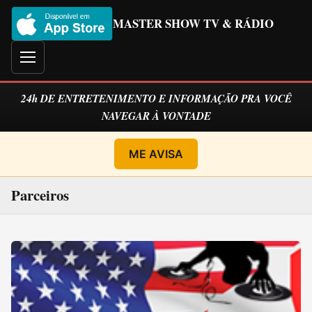
MASTER SHOW TV & RÁDIO
Menu
24h DE ENTRETENIMENTO E INFORMAÇÃO PRA VOCÊ
NAVEGAR À VONTADE
ME AVISA
Parceiros