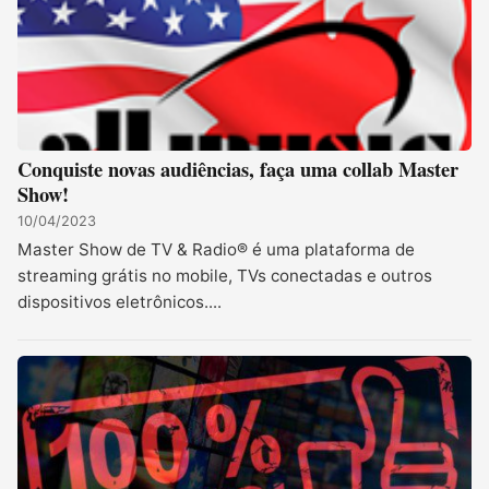
Conquiste novas audiências, faça uma collab Master
Show!
10/04/2023
Master Show de TV & Radio® é uma plataforma de
streaming grátis no mobile, TVs conectadas e outros
dispositivos eletrônicos....