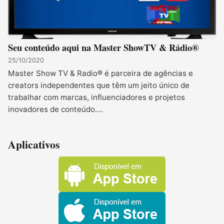
Seu conteúdo aqui na Master ShowTV & Rádio®
25/10/2020
Master Show TV & Radio® é parceira de agências e
creators independentes que têm um jeito único de
trabalhar com marcas, influenciadores e projetos
inovadores de conteúdo....
Aplicativos