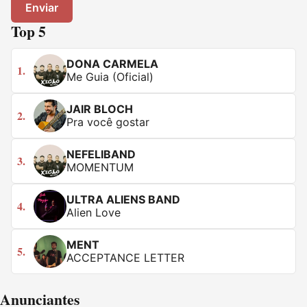
Enviar
Top 5
DONA CARMELA
1.
Me Guia (Oficial)
JAIR BLOCH
2.
Pra você gostar
NEFELIBAND
3.
MOMENTUM
ULTRA ALIENS BAND
4.
Alien Love
MENT
5.
ACCEPTANCE LETTER
Anunciantes