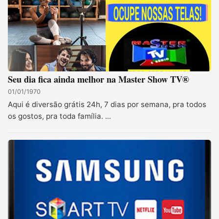
Seu dia fica ainda melhor na Master Show TV®
01/01/1970
Aqui é diversão grátis 24h, 7 dias por semana, pra todos
os gostos, pra toda família. ...