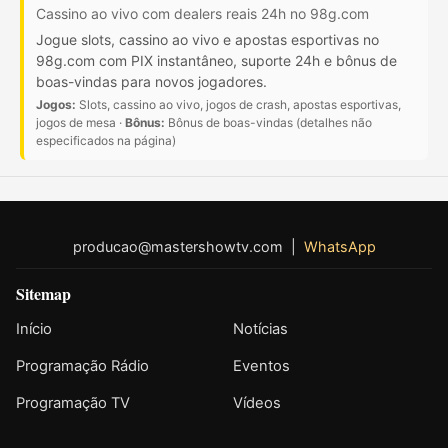
Cassino ao vivo com dealers reais 24h no 98g.com
Jogue slots, cassino ao vivo e apostas esportivas no
98g.com com PIX instantâneo, suporte 24h e bônus de
boas-vindas para novos jogadores.
Jogos:
Slots, cassino ao vivo, jogos de crash, apostas esportivas,
jogos de mesa ·
Bônus:
Bônus de boas-vindas (detalhes não
especificados na página)
producao@mastershowtv.com
|
WhatsApp
Sitemap
Início
Notícias
Programação Rádio
Eventos
Programação TV
Vídeos