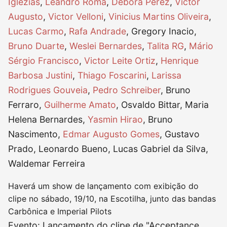
Iglezias
,
Leandro Roma
,
Débora Perez
,
Victor
Augusto
,
Victor Velloni
,
Vinicius Martins Oliveira
,
Lucas Carmo
,
Rafa Andrade
, Gregory Inacio,
Bruno Duarte
,
Weslei Bernardes
,
Talita RG
,
Mário
Sérgio Francisco
,
Victor Leite Ortiz
,
Henrique
Barbosa Justini
,
Thiago Foscarini
,
Larissa
Rodrigues Gouveia
,
Pedro Schreiber
, Bruno
Ferraro,
Guilherme Amato
, Osvaldo Bittar, Maria
Helena Bernardes,
Yasmin Hirao
, Bruno
Nascimento,
Edmar Augusto Gomes
, Gustavo
Prado, Leonardo Bueno, Lucas Gabriel da Silva,
Waldemar Ferreira
Haverá um show de lançamento com exibição do
clipe no sábado, 19/10, na Escotilha, junto das bandas
Carbônica e Imperial Pilots
Evento: Lançamento do clipe de "Acceptance