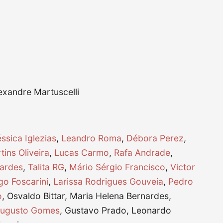
exandre Martuscelli
ssica Iglezias
,
Leandro Roma
,
Débora Perez
,
tins Oliveira
,
Lucas Carmo
,
Rafa Andrade
,
ardes
,
Talita RG
,
Mário Sérgio Francisco
,
Victor
go Foscarini
,
Larissa Rodrigues Gouveia
,
Pedro
o
, Osvaldo Bittar, Maria Helena Bernardes,
ugusto Gomes
, Gustavo Prado, Leonardo