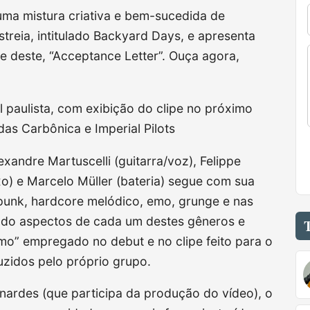
uma mistura criativa e bem-sucedida de
treia, intitulado Backyard Days, e apresenta
le deste, “Acceptance Letter”. Ouça agora,
 paulista, com exibição do clipe no próximo
das Carbônica e Imperial Pilots
andre Martuscelli (guitarra/voz), Felippe
xo) e Marcelo Müller (bateria) segue com sua
unk, hardcore melódico, emo, grunge e nas
indo aspectos de cada um destes gêneros e
mo” empregado no debut e no clipe feito para o
uzidos pelo próprio grupo.
rnardes (que participa da produção do vídeo), o