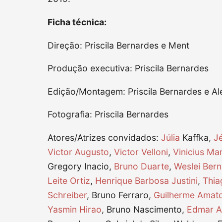
Ficha técnica:
Direção: Priscila Bernardes e Ment
Produção executiva: Priscila Bernardes
Edição/Montagem: Priscila Bernardes e Al
Fotografia: Priscila Bernardes
Atores/Atrizes convidados:
Júlia
Kaffka,
Jé
Victor Augusto
,
Victor Velloni
,
Vinicius Mar
Gregory Inacio,
Bruno Duarte
,
Weslei Bern
Leite Ortiz
,
Henrique Barbosa Justini
,
Thia
Schreiber
, Bruno Ferraro,
Guilherme Amat
Yasmin Hirao
, Bruno Nascimento,
Edmar A