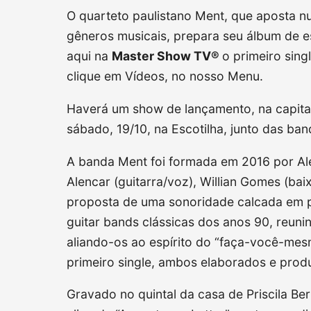
O quarteto paulistano Ment, que aposta n
gêneros musicais, prepara seu álbum de es
aqui na
Master Show TV®
o primeiro sing
clique em Vídeos, no nosso Menu.
Haverá um show de lançamento, na capital
sábado, 19/10, na Escotilha, junto das ban
A banda Ment foi formada em 2016 por Alex
Alencar (guitarra/voz), Willian Gomes (bai
proposta de uma sonoridade calcada em p
guitar bands clássicas dos anos 90, reun
aliando-os ao espírito do “faça-você-mes
primeiro single, ambos elaborados e prod
Gravado no quintal da casa de Priscila Be