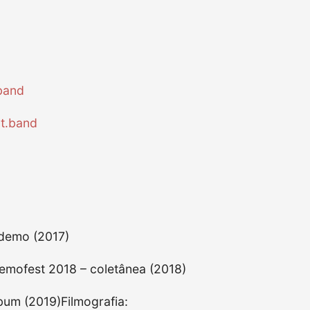
band
t.band
 demo (2017)
Demofest 2018 – coletânea (2018)
bum (2019)Filmografia: