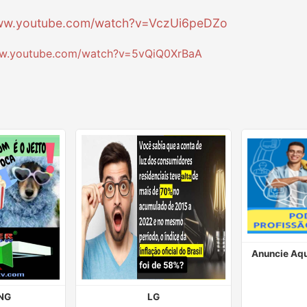
www.youtube.com/watch?v=VczUi6peDZo
ww.youtube.com/watch?v=5vQiQ0XrBaA
Anuncie Aqu
NG
LG