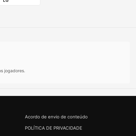
LG
os jogadores.
Acordo de envio de conteúdo
POLÍTICA DE PRIVACIDADE