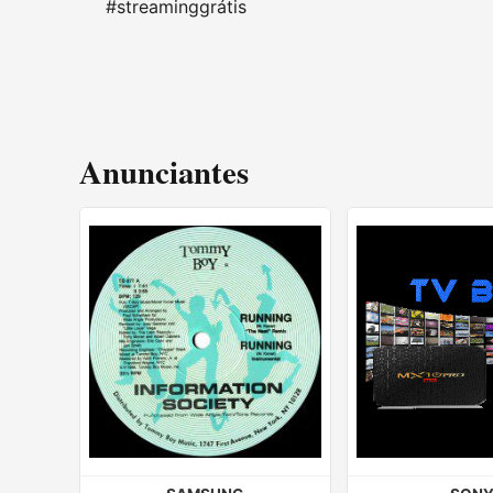
#streaminggrátis
Anunciantes