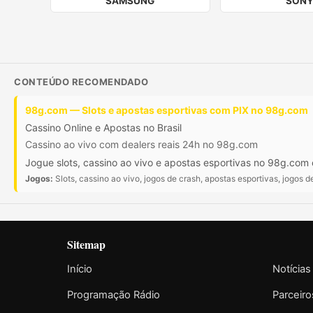
SAMSUNG
SON
CONTEÚDO RECOMENDADO
98g.com — Slots e apostas esportivas com PIX no 98g.com
Cassino Online e Apostas no Brasil
Cassino ao vivo com dealers reais 24h no 98g.com
Jogue slots, cassino ao vivo e apostas esportivas no 98g.com
Jogos:
Slots, cassino ao vivo, jogos de crash, apostas esportivas, jogos 
Sitemap
Início
Notícias
Programação Rádio
Parceiro