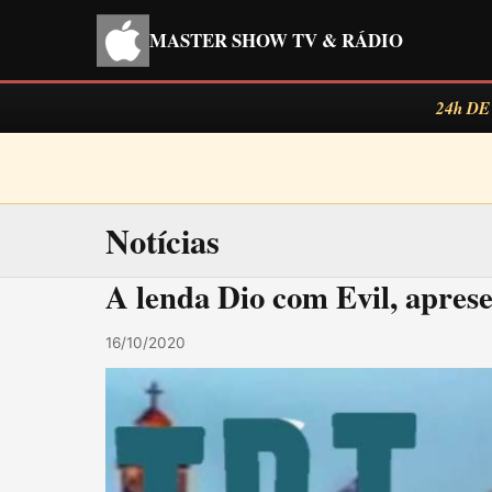
MASTER SHOW TV & RÁDIO
24h D
Notícias
A lenda Dio com Evil, apr
16/10/2020