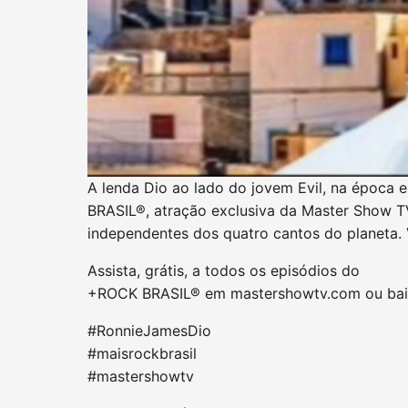
A lenda Dio ao lado do jovem Evil, na época
BRASIL®, atração exclusiva da Master Show T
independentes dos quatro cantos do planeta. V
Assista, grátis, a todos os episódios do
+ROCK BRASIL® em mastershowtv.com ou baixe 
#RonnieJamesDio
#maisrockbrasil
#mastershowtv