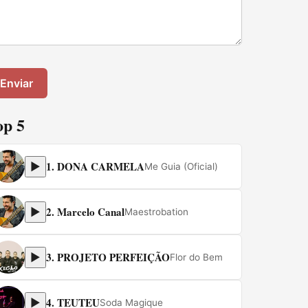
Enviar
op 5
1.
DONA CARMELA
▶
Me Guia (Oficial)
2.
Marcelo Canal
▶
Maestrobation
3.
PROJETO PERFEIÇÃO
▶
Flor do Bem
4.
TEUTEU
▶
Soda Magique