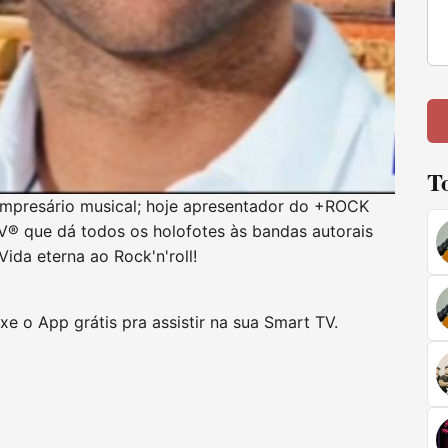
T
 empresário musical; hoje apresentador do +ROCK
V® que dá todos os holofotes às bandas autorais
ida eterna ao Rock'n'roll!
o App grátis pra assistir na sua Smart TV.