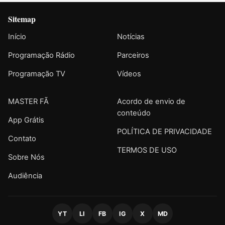
Sitemap
Início
Notícias
Programação Rádio
Parceiros
Programação TV
Vídeos
MASTER FÃ
Acordo de envio de
conteúdo
App Grátis
POLÍTICA DE PRIVACIDADE
Contato
TERMOS DE USO
Sobre Nós
Audiência
YT
LI
FB
IG
X
MD