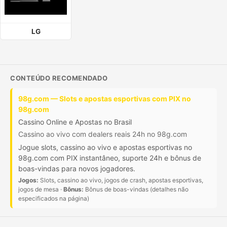
LG
CONTEÚDO RECOMENDADO
98g.com — Slots e apostas esportivas com PIX no
98g.com
Cassino Online e Apostas no Brasil
Cassino ao vivo com dealers reais 24h no 98g.com
Jogue slots, cassino ao vivo e apostas esportivas no
98g.com com PIX instantâneo, suporte 24h e bônus de
boas-vindas para novos jogadores.
Jogos:
Slots, cassino ao vivo, jogos de crash, apostas esportivas,
jogos de mesa ·
Bônus:
Bônus de boas-vindas (detalhes não
especificados na página)