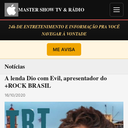
MASTER SHOW TV & RÁDIO
Men
24h DE ENTRETENIMENTO E INFORMAÇÃO PRA VOCÊ
NAVEGAR À VONTADE
ME AVISA
Notícias
A lenda Dio com Evil, apresentador do
+ROCK BRASIL
16/10/2020