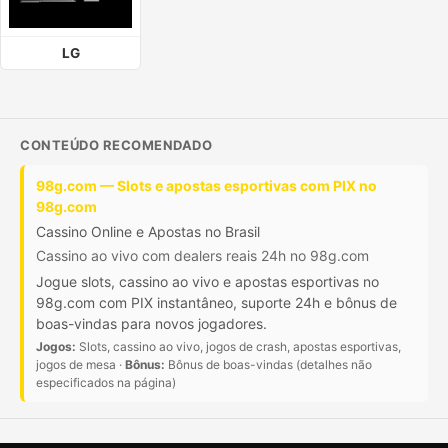
LG
CONTEÚDO RECOMENDADO
98g.com — Slots e apostas esportivas com PIX no
98g.com
Cassino Online e Apostas no Brasil
Cassino ao vivo com dealers reais 24h no 98g.com
Jogue slots, cassino ao vivo e apostas esportivas no
98g.com com PIX instantâneo, suporte 24h e bônus de
boas-vindas para novos jogadores.
Jogos:
Slots, cassino ao vivo, jogos de crash, apostas esportivas,
jogos de mesa ·
Bônus:
Bônus de boas-vindas (detalhes não
especificados na página)