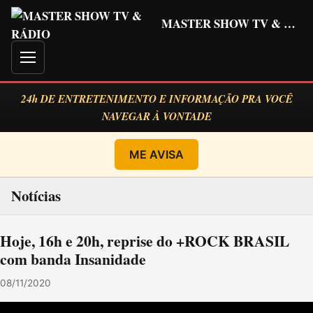
MASTER SHOW TV & RÁDIO
Menu
24h DE ENTRETENIMENTO E INFORMAÇÃO PRA VOCÊ
NAVEGAR À VONTADE
ME AVISA
Notícias
Hoje, 16h e 20h, reprise do +ROCK BRASIL
com banda Insanidade
08/11/2020