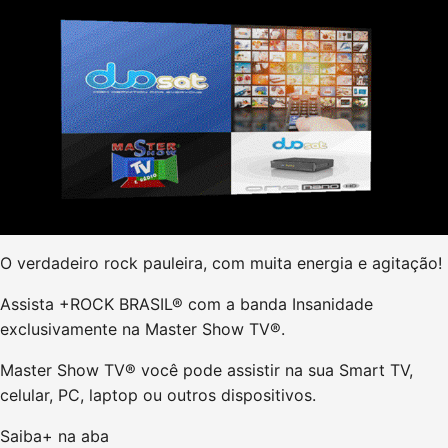
O verdadeiro rock pauleira, com muita energia e agitação!
Assista +ROCK BRASIL® com a banda Insanidade
exclusivamente na Master Show TV®.
Master Show TV® você pode assistir na sua Smart TV,
celular, PC, laptop ou outros dispositivos.
Saiba+ na aba