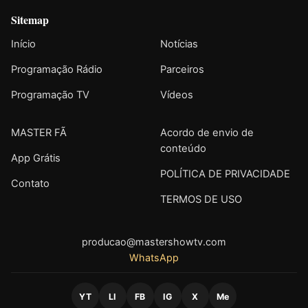
Sitemap
Início
Notícias
Programação Rádio
Parceiros
Programação TV
Vídeos
MASTER FÃ
Acordo de envio de
conteúdo
App Grátis
POLÍTICA DE PRIVACIDADE
Contato
TERMOS DE USO
producao@mastershowtv.com
WhatsApp
YT
LI
FB
IG
X
Me