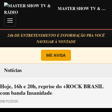
MASTER SHOW TV & RÁDIO
Menu
24h DE ENTRETENIMENTO E INFORMAÇÃO PRA VOCÊ
NAVEGAR À VONTADE
ME AVISA
Notícias
Hoje, 16h e 20h, reprise do +ROCK BRASIL
com banda Insanidade
08/11/2020