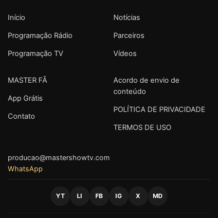
Início
Notícias
Programação Rádio
Parceiros
Programação TV
Vídeos
MASTER FÃ
Acordo de envio de
conteúdo
App Grátis
POLÍTICA DE PRIVACIDADE
Contato
TERMOS DE USO
producao@mastershowtv.com
WhatsApp
YT
LI
FB
IG
X
MD