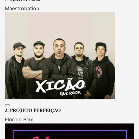
Maestrobation
3.
PROJETO PERFEIÇÃO
Flor do Bem