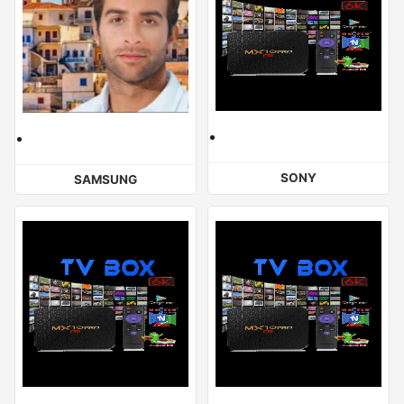
SONY
SAMSUNG