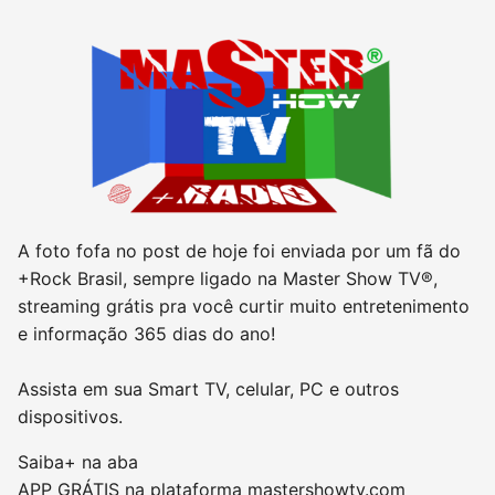
A foto fofa no post de hoje foi enviada por um fã do
+Rock Brasil, sempre ligado na Master Show TV®,
streaming grátis pra você curtir muito entretenimento
e informação 365 dias do ano!
Assista em sua Smart TV, celular, PC e outros
dispositivos.
Saiba+ na aba
APP GRÁTIS na plataforma mastershowtv.com