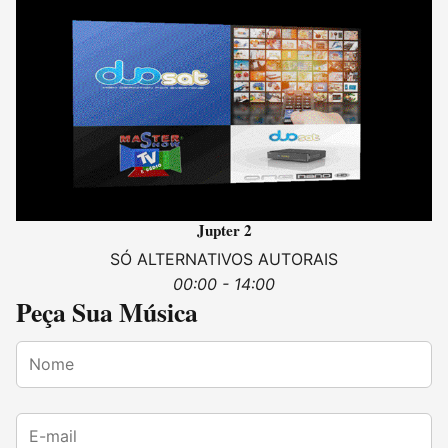
Jupter 2
SÓ ALTERNATIVOS AUTORAIS
00:00 - 14:00
Peça Sua Música