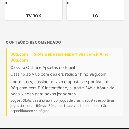
TV BOX
LG
CONTEÚDO RECOMENDADO
98g.com — Slots e apostas esportivas com PIX no
98g.com
Cassino Online e Apostas no Brasil
Cassino ao vivo com dealers reais 24h no 98g.com
Jogue slots, cassino ao vivo e apostas esportivas no
98g.com com PIX instantâneo, suporte 24h e bônus de
boas-vindas para novos jogadores.
Jogos:
Slots, cassino ao vivo, jogos de crash, apostas esportivas,
jogos de mesa ·
Bônus:
Bônus de boas-vindas (detalhes não
especificados na página)