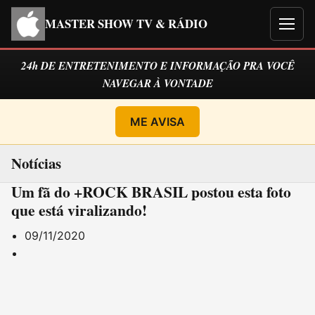
MASTER SHOW TV & RÁDIO
Men
24h DE ENTRETENIMENTO E INFORMAÇÃO PRA VOCÊ
NAVEGAR À VONTADE
ME AVISA
Notícias
Um fã do +ROCK BRASIL postou esta foto
que está viralizando!
09/11/2020