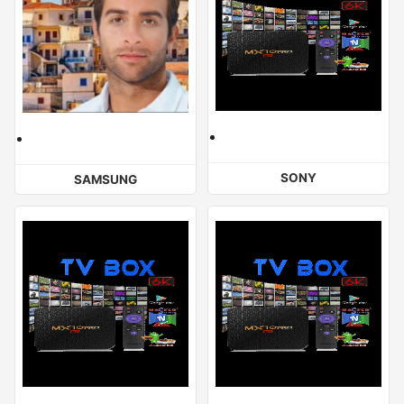
SONY
SAMSUNG