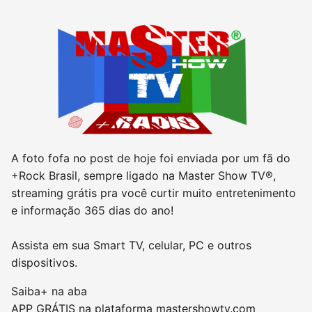
A foto fofa no post de hoje foi enviada por um fã do
+Rock Brasil, sempre ligado na Master Show TV®,
streaming grátis pra você curtir muito entretenimento
e informação 365 dias do ano!
Assista em sua Smart TV, celular, PC e outros
dispositivos.
Saiba+ na aba
APP GRÁTIS na plataforma mastershowtv.com