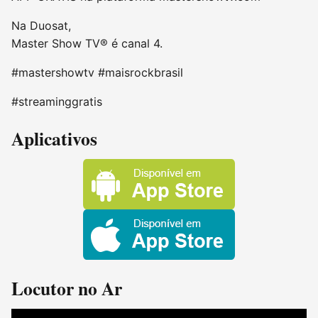
Na Duosat,
Master Show TV® é canal 4.
#mastershowtv #maisrockbrasil
#streaminggratis
Aplicativos
Locutor no Ar