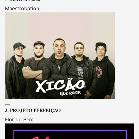
Maestrobation
3.
PROJETO PERFEIÇÃO
Flor do Bem