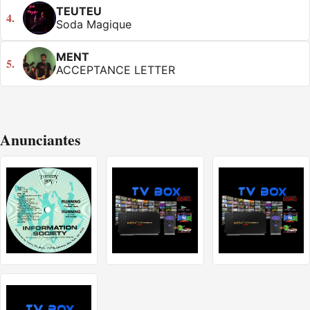
TEUTEU
4.
Soda Magique
MENT
5.
ACCEPTANCE LETTER
Anunciantes