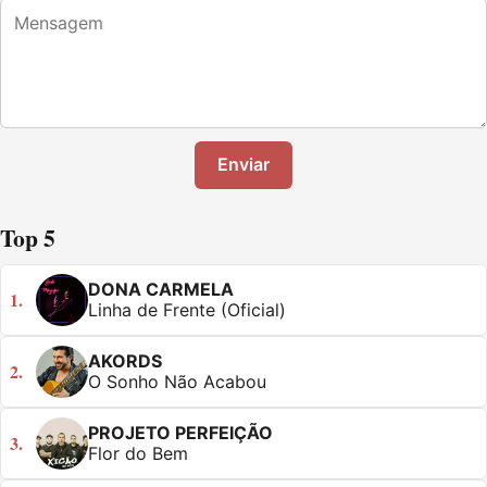
Enviar
Top 5
DONA CARMELA
1.
Linha de Frente (Oficial)
AKORDS
2.
O Sonho Não Acabou
PROJETO PERFEIÇÃO
3.
Flor do Bem