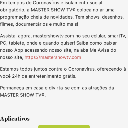
Em tempos de Coronavírus e isolamento social
obrigatório, a MASTER SHOW TV® coloca no ar uma
programação cheia de novidades. Tem shows, desenhos,
filmes, documentários e muito mais!
Assista, agora, mastershowtv.com no seu celular, smartTv,
PC, tablete, onde e quando quiser! Saiba como baixar
nosso App acessando nosso site, na aba Me Avisa do
nosso site,
https://mastershowtv.com
Estamos todos juntos contra o Coronavírus, oferecendo à
você 24h de entretenimento grátis.
Permaneça em casa e divirta-se com as atrações da
MASTER SHOW TV®.
Aplicativos