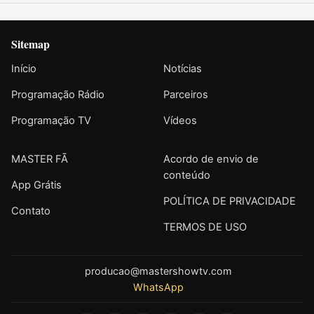
Sitemap
Início
Notícias
Programação Rádio
Parceiros
Programação TV
Vídeos
MASTER FÃ
Acordo de envio de
conteúdo
App Grátis
POLÍTICA DE PRIVACIDADE
Contato
TERMOS DE USO
producao@mastershowtv.com
WhatsApp