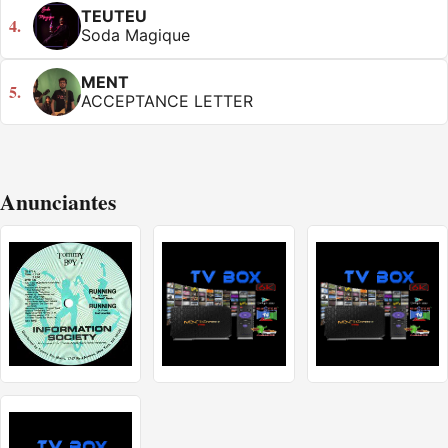
TEUTEU
4.
Soda Magique
MENT
5.
ACCEPTANCE LETTER
Anunciantes