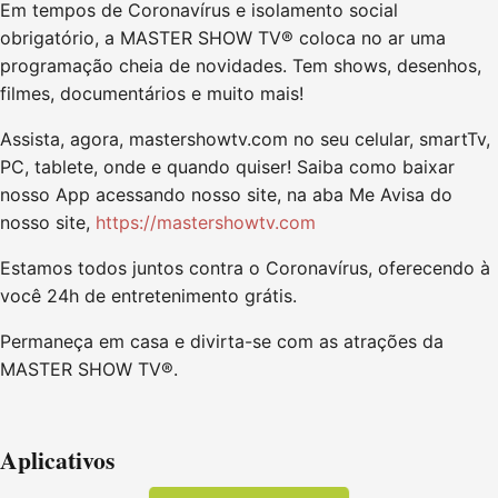
Em tempos de Coronavírus e isolamento social
obrigatório, a MASTER SHOW TV® coloca no ar uma
programação cheia de novidades. Tem shows, desenhos,
filmes, documentários e muito mais!
Assista, agora, mastershowtv.com no seu celular, smartTv,
PC, tablete, onde e quando quiser! Saiba como baixar
nosso App acessando nosso site, na aba Me Avisa do
nosso site,
https://mastershowtv.com
Estamos todos juntos contra o Coronavírus, oferecendo à
você 24h de entretenimento grátis.
Permaneça em casa e divirta-se com as atrações da
MASTER SHOW TV®.
Aplicativos