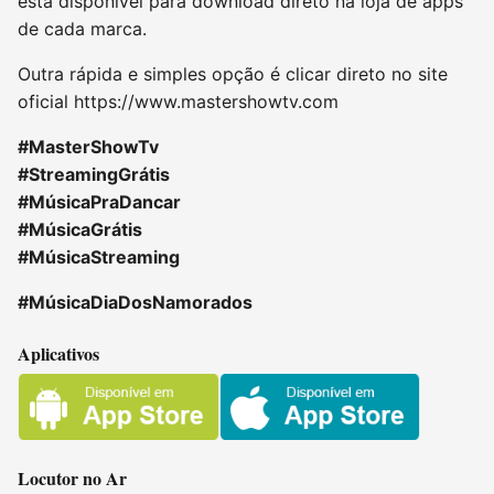
está disponível para download direto na loja de apps
de cada marca.
Outra rápida e simples opção é clicar direto no site
oficial https://www.mastershowtv.com
#MasterShowTv
#StreamingGrátis
#MúsicaPraDancar
#MúsicaGrátis
#MúsicaStreaming
#MúsicaDiaDosNamorados
Aplicativos
Locutor no Ar