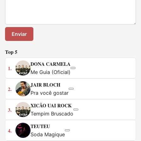
Enviar
Top 5
DONA CARMELA
1.
Me Guia (Oficial)
JAIR BLOCH
2.
Pra você gostar
XICÃO UAI ROCK
3.
Tempim Bruscado
TEUTEU
4.
Soda Magique