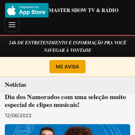
MASTER SHOW TV & RÁDIO
Menu
24h DE ENTRETENIMENTO E INFORMAÇÃO PRA VOCÊ
NAVEGAR À VONTADE
ME AVISA
Notícias
Dia dos Namorados com uma seleção muito
especial de clipes musicais!
12/06/2022