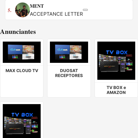
MENT
5.
ACCEPTANCE LETTER
Anunciantes
MAX CLOUD TV
DUOSAT
RECEPTORES
TV BOX e
AMAZON