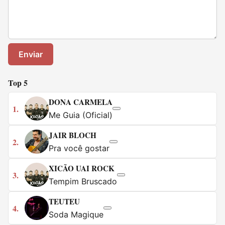
Enviar
Top 5
DONA CARMELA
1.
Me Guia (Oficial)
JAIR BLOCH
2.
Pra você gostar
XICÃO UAI ROCK
3.
Tempim Bruscado
TEUTEU
4.
Soda Magique