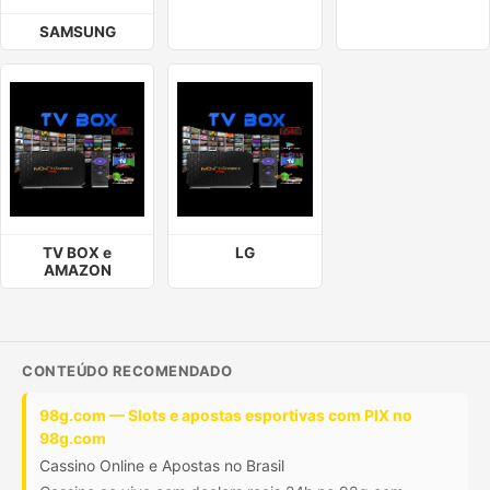
SAMSUNG
TV BOX e
LG
AMAZON
CONTEÚDO RECOMENDADO
98g.com — Slots e apostas esportivas com PIX no
98g.com
Cassino Online e Apostas no Brasil