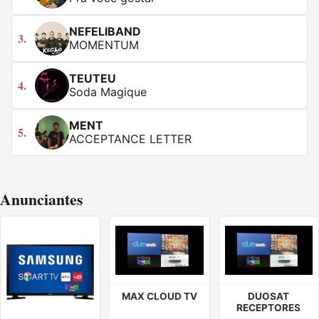
NEFELIBAND
3.
MOMENTUM
TEUTEU
4.
Soda Magique
MENT
5.
ACCEPTANCE LETTER
Anunciantes
MAX CLOUD TV
DUOSAT
RECEPTORES