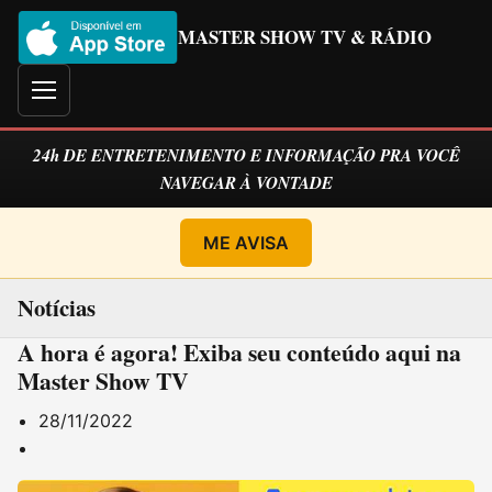
MASTER SHOW TV & RÁDIO
Menu
24h DE ENTRETENIMENTO E INFORMAÇÃO PRA VOCÊ
NAVEGAR À VONTADE
ME AVISA
Notícias
A hora é agora! Exiba seu conteúdo aqui na
Master Show TV
28/11/2022