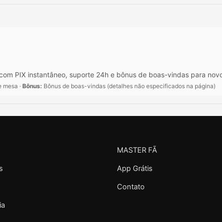
 com PIX instantâneo, suporte 24h e bônus de boas-vindas para nov
de mesa ·
Bônus:
Bônus de boas-vindas (detalhes não especificados na página)
MASTER FÃ
s
App Grátis
Contato
ia