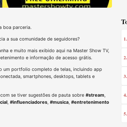
T
 boa parceria.
1.
cia a sua comunidade de seguidores?
anha e muito mais exibido aqui na Master Show TV,
2.
etenimento e informação de acesso grátis.
um portfolio completo de telas, incluindo app
3.
onectada, smartphones, desktops, tablets e
4.
.com
se tiver sugestões de pauta sobre
#stream
,
cial
,
#influenciadores
,
#musica
,
#entretenimento
5.