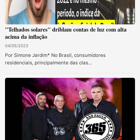
"Telhados solares" driblam contas de luz com alta
acima da inflação
04/05/2023
Por Simone Jardim* No Brasil, consumidores
residenciais, principalmente das clas...