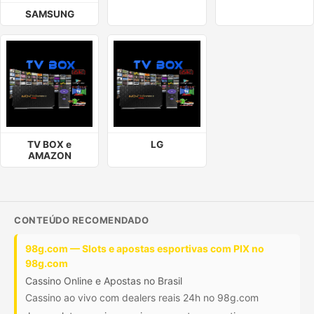
SAMSUNG
TV BOX e
LG
AMAZON
CONTEÚDO RECOMENDADO
98g.com — Slots e apostas esportivas com PIX no
98g.com
Cassino Online e Apostas no Brasil
Cassino ao vivo com dealers reais 24h no 98g.com