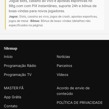
Jogue slots, cassino ao vivo e apostas esportivas no
98g.com com PIX instantâneo, suporte 24h e bônus de
boas-vindas para novos jogadores.
Jogos:
Slots, cassino ao vivo, jogos de crash, apostas esportivas,
jogos de mesa ·
Bônus:
Bônus de boas-vindas (detalhes não
especificados na página)
Sitemap
Início
Notícias
Programação Rádio
Parceiros
Programação TV
Vídeos
MASTER FÃ
Acordo de envio de
conteúdo
App Grátis
POLÍTICA DE PRIVACIDADE
Contato