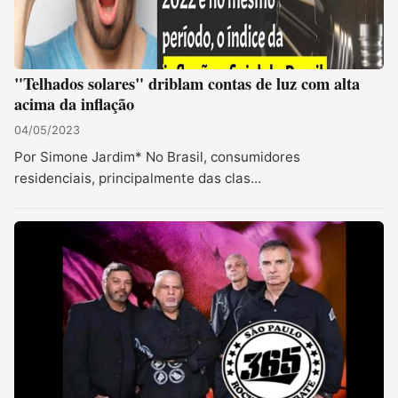
"Telhados solares" driblam contas de luz com alta
acima da inflação
04/05/2023
Por Simone Jardim* No Brasil, consumidores
residenciais, principalmente das clas...