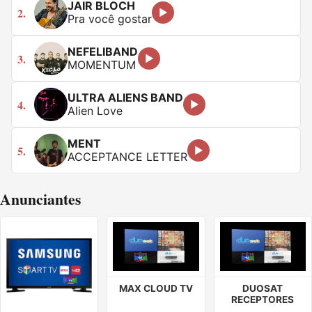
JAIR BLOCH
2.
Pra você gostar
NEFELIBAND
3.
MOMENTUM
ULTRA ALIENS BAND
4.
Alien Love
MENT
5.
ACCEPTANCE LETTER
Anunciantes
MAX CLOUD TV
DUOSAT
RECEPTORES