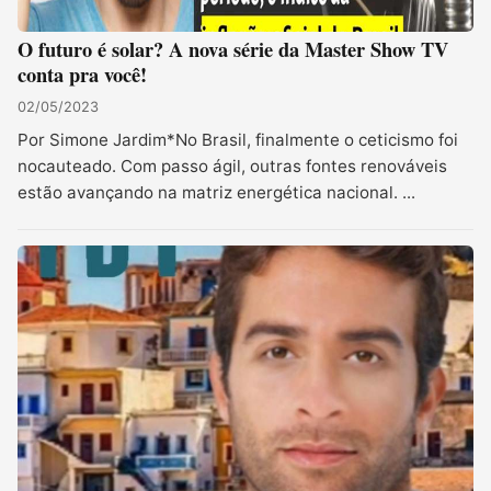
O futuro é solar? A nova série da Master Show TV
conta pra você!
02/05/2023
Por Simone Jardim*No Brasil, finalmente o ceticismo foi
nocauteado. Com passo ágil, outras fontes renováveis
estão avançando na matriz energética nacional. ...