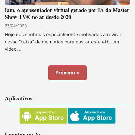
Iam, o apresentador virtual gerado por IA da Master
Show TV® no ar desde 2020
27/04/2023
Hoje nos sentimos especialmente motivados a revirar
nossa "caixa" de memórias para postar este #tbt em
video. ...
Próximo >
Aplicativos
Locutor no Ar