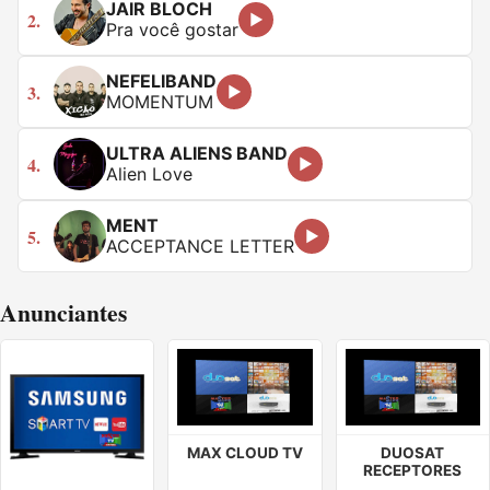
JAIR BLOCH
2.
Pra você gostar
NEFELIBAND
3.
MOMENTUM
ULTRA ALIENS BAND
4.
Alien Love
MENT
5.
ACCEPTANCE LETTER
Anunciantes
MAX CLOUD TV
DUOSAT
RECEPTORES