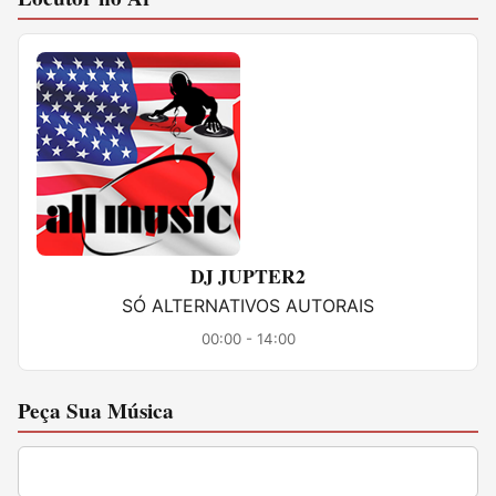
DJ JUPTER2
SÓ ALTERNATIVOS AUTORAIS
00:00 - 14:00
Peça Sua Música