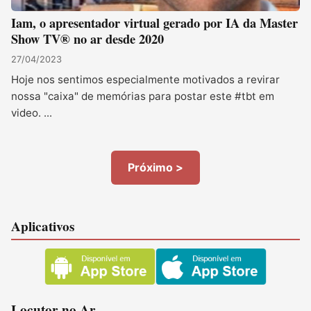
Iam, o apresentador virtual gerado por IA da Master
Show TV® no ar desde 2020
27/04/2023
Hoje nos sentimos especialmente motivados a revirar
nossa "caixa" de memórias para postar este #tbt em
video. ...
Próximo >
Aplicativos
Locutor no Ar