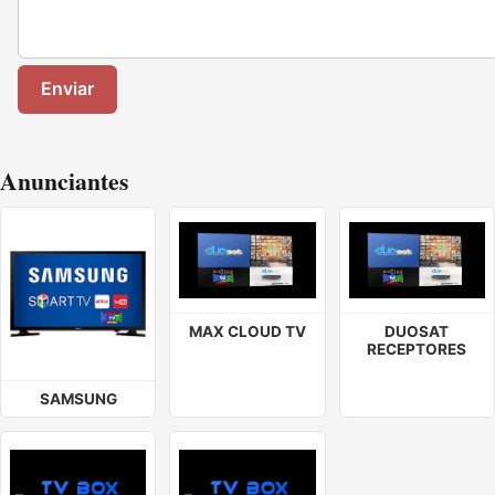
Enviar
Anunciantes
MAX CLOUD TV
DUOSAT
RECEPTORES
SAMSUNG