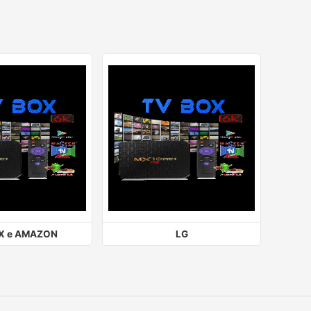
X e AMAZON
LG