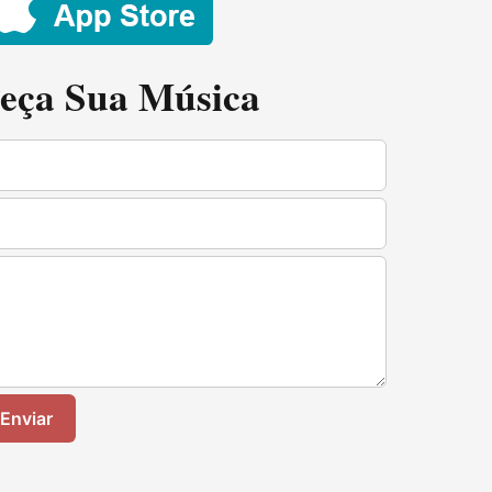
eça Sua Música
Enviar