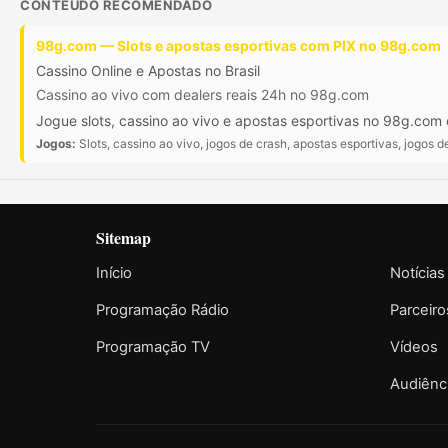
CONTEÚDO RECOMENDADO
98g.com — Slots e apostas esportivas com PIX no 98g.com
Cassino Online e Apostas no Brasil
Cassino ao vivo com dealers reais 24h no 98g.com
Jogue slots, cassino ao vivo e apostas esportivas no 98g.com
Jogos:
Slots, cassino ao vivo, jogos de crash, apostas esportivas, jogos 
Sitemap
Início
Notícias
Programação Rádio
Parceiro
Programação TV
Vídeos
Audiênc