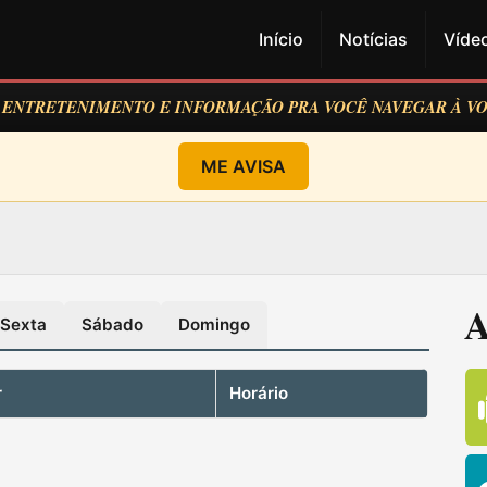
Início
Notícias
Víde
E ENTRETENIMENTO E INFORMAÇÃO PRA VOCÊ NAVEGAR À V
ME AVISA
A
Sexta
Sábado
Domingo
r
Horário