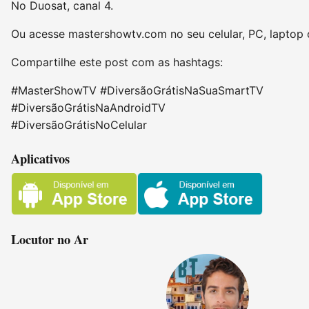
No Duosat, canal 4.
Ou acesse mastershowtv.com no seu celular, PC, laptop o
Compartilhe este post com as hashtags:
#MasterShowTV #DiversãoGrátisNaSuaSmartTV
#DiversãoGrátisNaAndroidTV
#DiversãoGrátisNoCelular
Aplicativos
Locutor no Ar