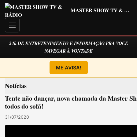
MASTER SHOW TV & RÁDIO
Menu
24h DE ENTRETENIMENTO E INFORMAÇÃO PRA VOCÊ
NAVEGAR À VONTADE
ME AVISA!
Notícias
Tente não dançar, nova chamada da Master Sh
todos do sofá!
31/07/2020