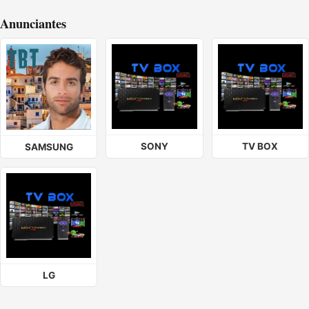
Anunciantes
SONY
TV BOX
SAMSUNG
LG