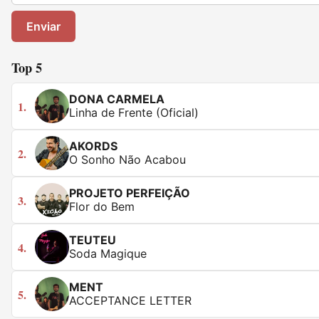
Enviar
Top 5
DONA CARMELA
1.
Linha de Frente (Oficial)
AKORDS
2.
O Sonho Não Acabou
PROJETO PERFEIÇÃO
3.
Flor do Bem
TEUTEU
4.
Soda Magique
MENT
5.
ACCEPTANCE LETTER