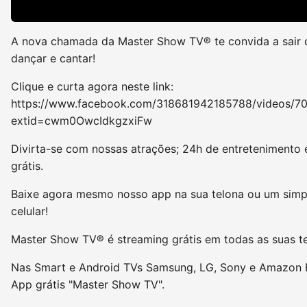
A nova chamada da Master Show TV® te convida a sair 
dançar e cantar!
Clique e curta agora neste link:
https://www.facebook.com/318681942185788/videos/
extid=cwm0OwcIdkgzxiFw
Divirta-se com nossas atrações; 24h de entretenimento 
grátis.
Baixe agora mesmo nosso app na sua telona ou um simpl
celular!
Master Show TV® é streaming grátis em todas as suas te
Nas Smart e Android TVs Samsung, LG, Sony e Amazon Fi
App grátis "Master Show TV".