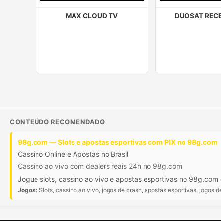
MAX CLOUD TV
DUOSAT REC
CONTEÚDO RECOMENDADO
98g.com — Slots e apostas esportivas com PIX no 98g.com
Cassino Online e Apostas no Brasil
Cassino ao vivo com dealers reais 24h no 98g.com
Jogue slots, cassino ao vivo e apostas esportivas no 98g.com
Jogos:
Slots, cassino ao vivo, jogos de crash, apostas esportivas, jogos 