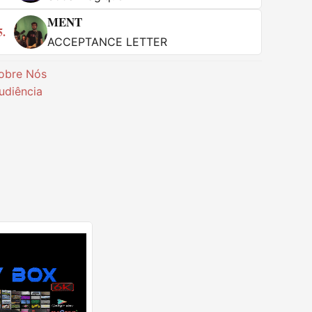
MENT
5.
ACCEPTANCE LETTER
obre Nós
udiência