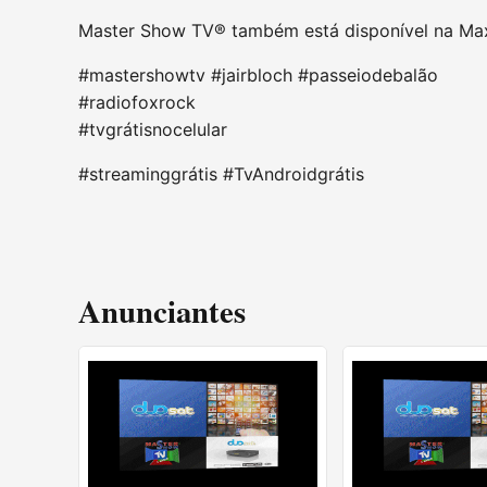
Master Show TV® também está disponível na Max
#mastershowtv #jairbloch #passeiodebalão
#radiofoxrock
#tvgrátisnocelular
#streaminggrátis #TvAndroidgrátis
Anunciantes