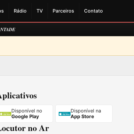
os
Rádio
TV
Parceiros
Contato
ONTADE
plicativos
Disponível no
Disponível na
Google Play
App Store
Locutor no Ar