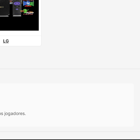
LG
os jogadores.