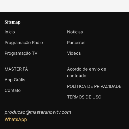
Sitemap
Início
Notícias
Programação Rádio
Parceiros
Programação TV
Vídeos
MASTER FÃ
Acordo de envio de
conteúdo
App Grátis
POLÍTICA DE PRIVACIDADE
Contato
TERMOS DE USO
producao@mastershowtv.com
WhatsApp