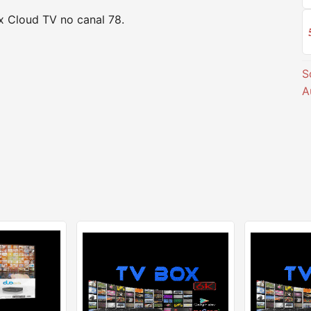
 Cloud TV no canal 78.
S
A