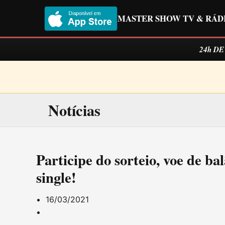
MASTER SHOW TV & RÁD
24h D
Notícias
Participe do sorteio, voe de b
single!
16/03/2021