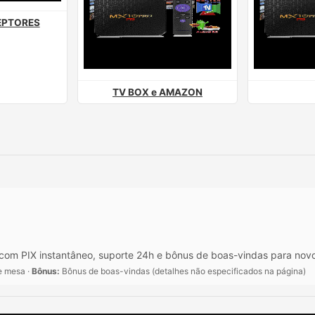
EPTORES
TV BOX e AMAZON
 com PIX instantâneo, suporte 24h e bônus de boas-vindas para nov
de mesa ·
Bônus:
Bônus de boas-vindas (detalhes não especificados na página)