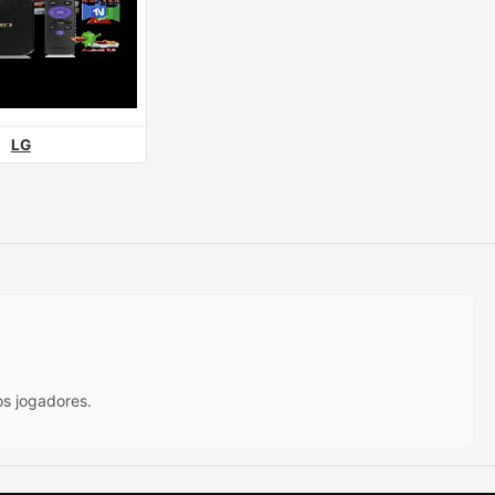
LG
os jogadores.