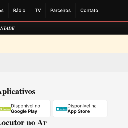
os
Rádio
TV
Parceiros
Contato
ONTADE
plicativos
Disponível no
Disponível na
Google Play
App Store
Locutor no Ar