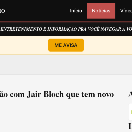
IO
Início
Notícias
Víde
E ENTRETENIMENTO E INFORMAÇÃO PRA VOCÊ NAVEGAR À V
ME AVISA
alão com Jair Bloch que tem novo
A