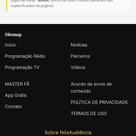
jogos de mesa ·
Bônus:
Bônus de boas-vindas (detalhes não
especificados na página)
Sitemap
Início
Notícias
Programação Rádio
Parceiros
Programação TV
Vídeos
MASTER FÃ
Acordo de envio de
conteúdo
App Grátis
POLÍTICA DE PRIVACIDADE
Contato
TERMOS DE USO
Sobre Nós
Audiência